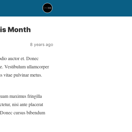
his Month
8 years ago
odio auctor et. Donec
que. Vestibulum ullamcorper
s vitae pulvinar metus.
liquam maximus fringilla
etur, nisi ante placerat
ac. Donec cursus bibendum