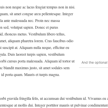
Duis non neque ac lacus feugiat tempus non in nisi.
iquam, sit amet congue arcu pellentesque. Integer
la ante malesuada nec. Proin nec massa
en sed, volutpat sapien. Donec et purus
d, rhoncus metus. Vestibulum libero tellus,
amet, aliquam pharetra lorem. Cras faucibus odio
 suscipit at. Aliquam nulla neque, efficitur eu
ligula. Duis laoreet turpis sapien, vestibulum
bi cursus porta malesuada. Aliquam id tortor ut
And the optional
unc blandit maximus justo, sit amet sodales sem
id porta quam. Mauris et turpis magna.
Morbi gravida fringilla felis, ut accumsan dui vestibulum id. Vivamus 
llentesque at mollis dui. Integer porttitor mauris ut pulvinar condimentum