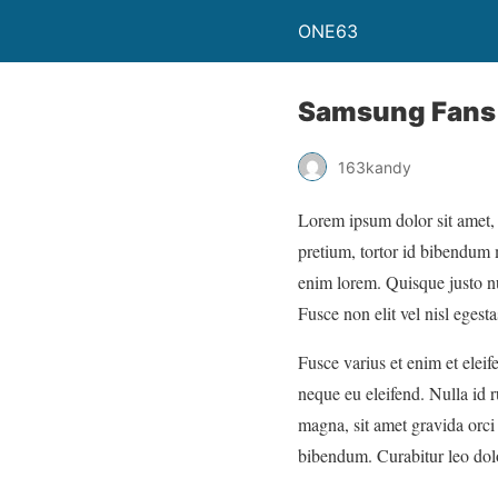
ONE63
Samsung Fans 
163kandy
Lorem ipsum dolor sit amet,
pretium, tortor id bibendum 
enim lorem. Quisque justo nu
Fusce non elit vel nisl egest
Fusce varius et enim et eleif
neque eu eleifend. Nulla id r
magna, sit amet gravida orci
bibendum. Curabitur leo dolor