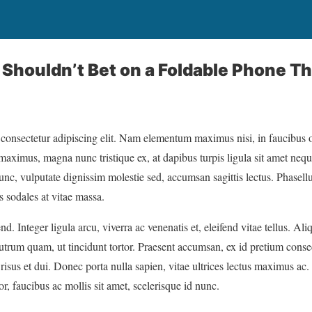
Shouldn’t Bet on a Foldable Phone T
 consectetur adipiscing elit. Nam elementum maximus nisi, in faucibus 
maximus, magna nunc tristique ex, at dapibus turpis ligula sit amet ne
nc, vulputate dignissim molestie sed, accumsan sagittis lectus. Phasellu
as sodales at vitae massa.
end. Integer ligula arcu, viverra ac venenatis et, eleifend vitae tellus. A
utrum quam, ut tincidunt tortor. Praesent accumsan, ex id pretium consect
 risus et dui. Donec porta nulla sapien, vitae ultrices lectus maximus 
, faucibus ac mollis sit amet, scelerisque id nunc.