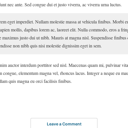
dunt nec ante. Sed congue dui et justo viverra, ac viverra urna luctus.
m eget imperdiet. Nullam molestie massa at vehicula finibus. Morbi eu l
sapien mollis, dapibus lorem ac, laoreet elit. Nulla commodo, eros a fr
 maximus justo dui ut nibh. Mauris at magna nisl. Suspendisse finibus
disse non nibh quis nisi molestie dignissim eget in sem.
nim auctor interdum porttitor sed nisl. Maecenas quam mi, pulvinar vitae
 congue, elementum magna vel, rhoncus lacus. Integer a neque eu maur
lam quis magna eu orci facilisis finibus.
Leave a Comment