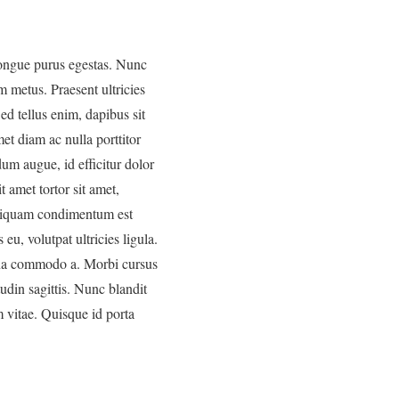
congue purus egestas. Nunc
m metus. Praesent ultricies
Sed tellus enim, dapibus sit
et diam ac nulla porttitor
dum augue, id efficitur dolor
 amet tortor sit amet,
aliquam condimentum est
 eu, volutpat ultricies ligula.
urna commodo a. Morbi cursus
udin sagittis. Nunc blandit
 vitae. Quisque id porta